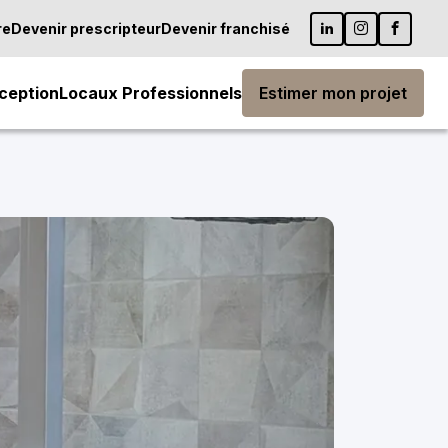
re
Devenir prescripteur
Devenir franchisé
ception
Locaux Professionnels
Estimer mon projet