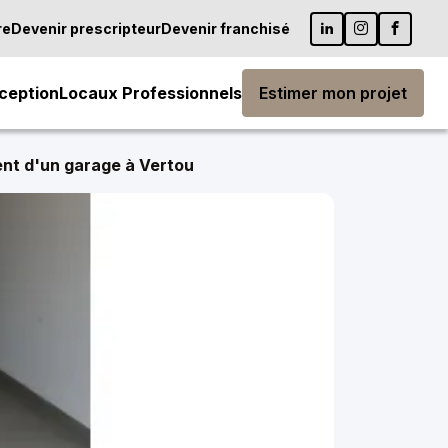
re
Devenir prescripteur
Devenir franchisé
ception
Locaux Professionnels
Estimer mon projet
t d'un garage à Vertou