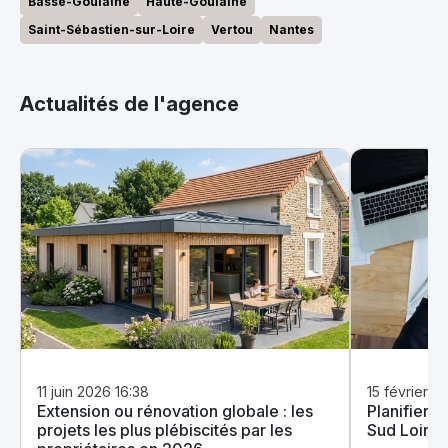
Basse-Goulaine
Haute-Goulaine
Saint-Sébastien-sur-Loire
Vertou
Nantes
Actualités de l'agence
11 juin 2026 16:38
15 février 2
Extension ou rénovation globale : les
Planifier v
projets les plus plébiscités par les
Sud Loire d