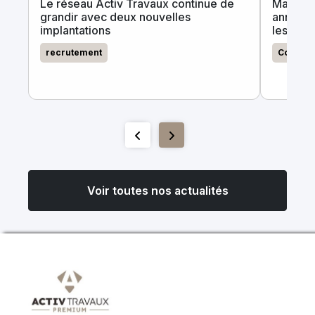
Le réseau Activ Travaux continue de
MaPrime
grandir avec deux nouvelles
annonce
implantations
les tra
recrutement
Contrac
Voir toutes nos actualités