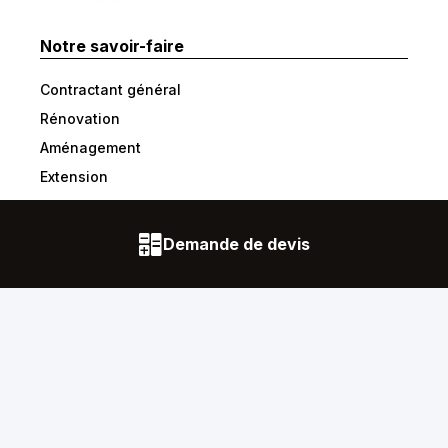
Notre savoir-faire
Contractant général
Rénovation
Aménagement
Extension
Architecture & Conception
Locaux Professionnels
Demande de devis
Notre offres
Signature
Devenir franchisé
Devenir Partenaires
Devenir Prescripteurs
Contact