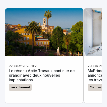
22 juillet 2026 11:25
29 juin 202
Le réseau Activ Travaux continue de
MaPrimeRe
grandir avec deux nouvelles
annonce un
implantations
les travau
recrutement
Contractan