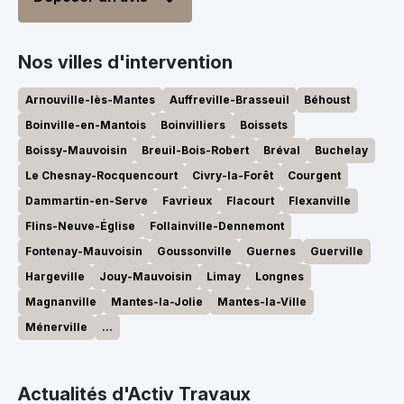
Nos villes d'intervention
Arnouville-lès-Mantes
Auffreville-Brasseuil
Béhoust
Boinville-en-Mantois
Boinvilliers
Boissets
Boissy-Mauvoisin
Breuil-Bois-Robert
Bréval
Buchelay
Le Chesnay-Rocquencourt
Civry-la-Forêt
Courgent
Dammartin-en-Serve
Favrieux
Flacourt
Flexanville
Flins-Neuve-Église
Follainville-Dennemont
Fontenay-Mauvoisin
Goussonville
Guernes
Guerville
Hargeville
Jouy-Mauvoisin
Limay
Longnes
Magnanville
Mantes-la-Jolie
Mantes-la-Ville
Ménerville
...
Actualités d'Activ Travaux