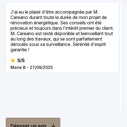
J'ai eu le plaisir d'être accompagnée par M.
J
Careano durant toute la durée de mon projet de
t
rénovation énergétique. Ses conseils ont été
p
précieux et toujours dans l'intérêt premier du client.
v
M. Careano est resté disponible et bienveillant tout
c
au long des travaux, qui se sont parfaitement
d
déroulés sous sa surveillance. Sérénité d'esprit
p
garantie !
d
c
5/5
d
c
Marie B - 27/09/2025
c
f
c
t
c
Déposer un avis