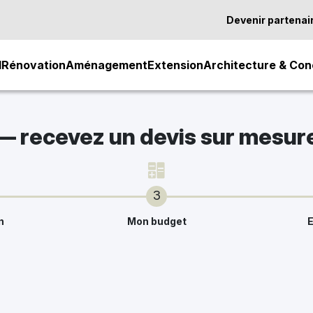
Devenir partenai
l
Rénovation
Aménagement
Extension
Architecture & Con
 — recevez un devis sur mesur
3
n
Mon budget
E