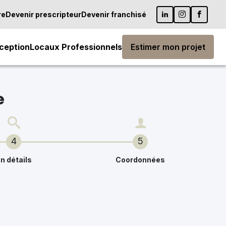
re
Devenir prescripteur
Devenir franchisé
ception
Locaux Professionnels
Estimer mon projet
e
4
5
n détails
Coordonnées