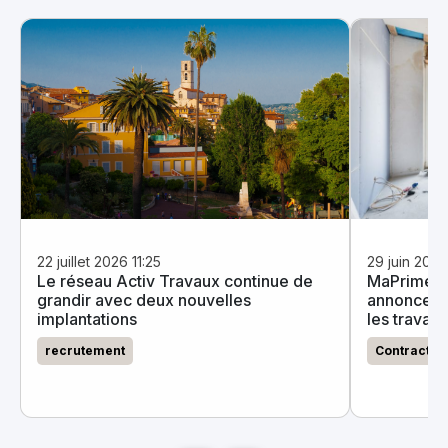
22 juillet 2026 11:25
29 juin 202
Le réseau Activ Travaux continue de
MaPrimeRe
grandir avec deux nouvelles
annonce un
implantations
les travau
recrutement
Contractan