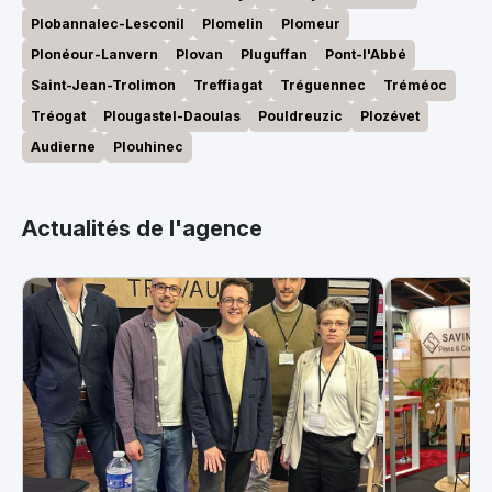
Plobannalec-Lesconil
Plomelin
Plomeur
Plonéour-Lanvern
Plovan
Pluguffan
Pont-l'Abbé
Saint-Jean-Trolimon
Treffiagat
Tréguennec
Tréméoc
Tréogat
Plougastel-Daoulas
Pouldreuzic
Plozévet
Audierne
Plouhinec
Actualités de l'agence