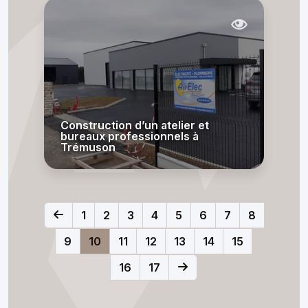
Construction d’un atelier et
bureaux professionnels à
Trémuson
1
2
3
4
5
6
7
8
9
10
11
12
13
14
15
16
17