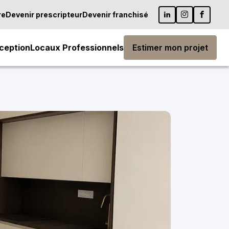
re
Devenir prescripteur
Devenir franchisé
ception
Locaux Professionnels
Estimer mon projet