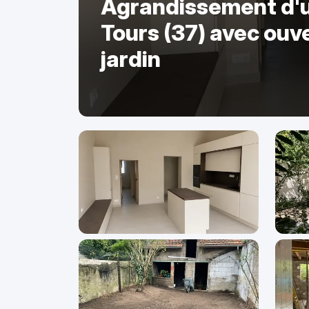
Agrandissement d'
Tours (37) avec ouve
jardin