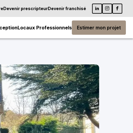
re
Devenir prescripteur
Devenir franchisé
ception
Locaux Professionnels
Estimer mon projet