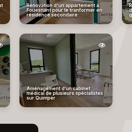
nt
Rénovation d'un appartement à
R
Fouesnant pour le tranformer en
d
résidence secondaire
g
Aménagement d’un cabinet
t
médical de plusieurs spécialistes
sur Quimper