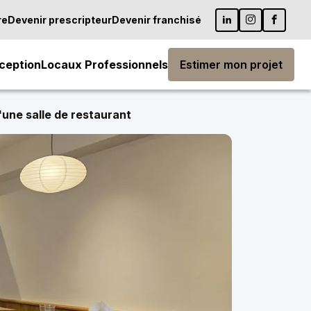
re
Devenir prescripteur
Devenir franchisé
ception
Locaux Professionnels
Estimer mon projet
une salle de restaurant