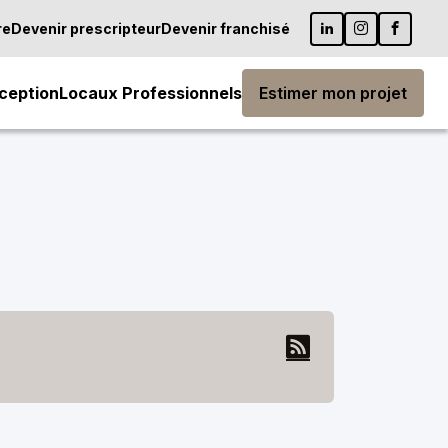
re
Devenir prescripteur
Devenir franchisé
ception
Locaux Professionnels
Estimer mon projet