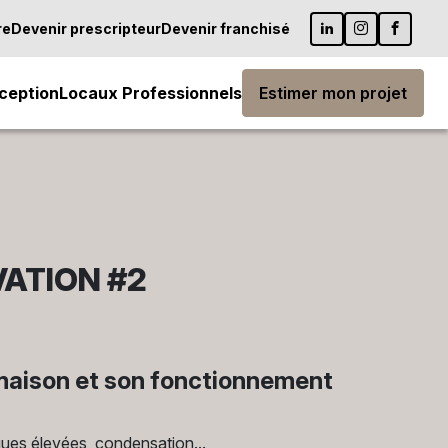
re
Devenir prescripteur
Devenir franchisé
ception
Locaux Professionnels
Estimer mon projet
VATION #2
maison et son fonctionnement
iques élevées, condensation...