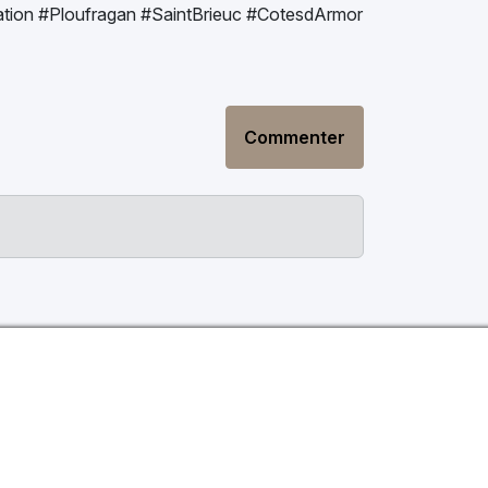
ation #Ploufragan #SaintBrieuc #CotesdArmor
Commenter