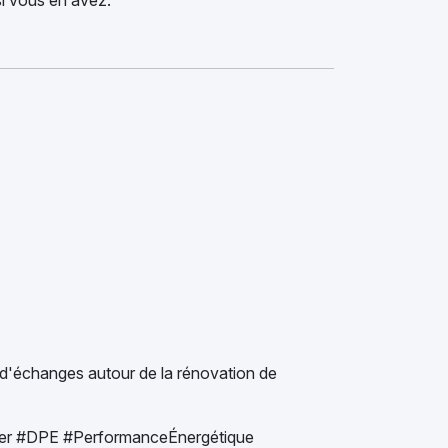
i vous en avez.
e d'échanges autour de la rénovation de
ier #DPE #PerformanceÉnergétique