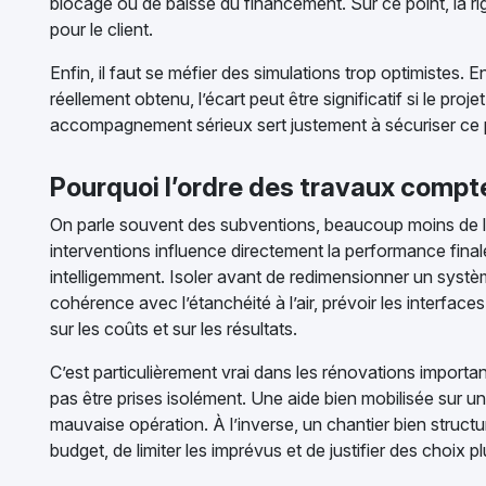
blocage ou de baisse du financement. Sur ce point, la ri
pour le client.
Enfin, il faut se méfier des simulations trop optimistes.
réellement obtenu, l’écart peut être significatif si le proj
accompagnement sérieux sert justement à sécuriser ce pa
Pourquoi l’ordre des travaux compte
On parle souvent des subventions, beaucoup moins de la 
interventions influence directement la performance finale
intelligemment. Isoler avant de redimensionner un système
cohérence avec l’étanchéité à l’air, prévoir les interface
sur les coûts et sur les résultats.
C’est particulièrement vrai dans les rénovations importa
pas être prises isolément. Une aide bien mobilisée sur 
mauvaise opération. À l’inverse, un chantier bien struc
budget, de limiter les imprévus et de justifier des choix p