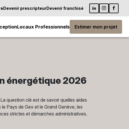
re
Devenir prescripteur
Devenir franchisé
ception
Locaux Professionnels
Estimer mon projet
on énergétique 2026
La question clé est de savoir quelles aides
 le Pays de Gex et le Grand Genève, les
nces strictes et démarches administratives.