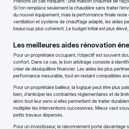
Prenons un cas fréquent : une maison chauffée de façon 
Si l’on remplace seulement la chaudière sans traiter l’en
du nouvel équipement, mais la performance finale reste dé
ventilation et système de chauffage adapté, les aides peu
beaucoup plus cohérent. Le budget initial est plus élevé, 
Les meilleures aides rénovation éne
Pour un propriétaire occupant, l’objectif est souvent doub
confort. Dans ce cas, le bon arbitrage consiste à identifi
créer de déséquilibre financier. Les aides les plus pert
performance mesurable, tout en restant compatibles av
Pour un propriétaire bailleur, la logique peut être plus patri
bien, d’anticiper les contraintes réglementaires et de lim
alors tout leur sens si elles permettent de traiter durab
multiplier les interventions successives. Mieux vaut s
petits travaux dispersés.
Pour un investisseur, le raisonnement porte davantage sur